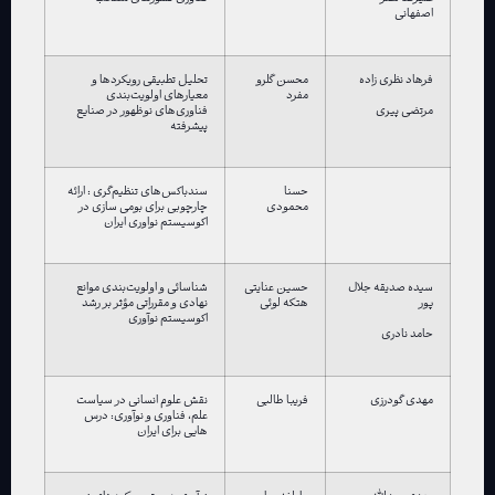
اصفهانی
فرهاد نظری زاده
محسن گلرو
تحلیل تطبیقی رویکردها و
مفرد
معیارهای اولویت‌بندی
فناوری‌های نوظهور در ‏صنایع
مرتضی پیری
پیشرفته
حسنا
سندباکس‌های تنظیم‌گری : ارائه
محمودی
چارچوبی برای بومی سازی در
اکوسیستم نواوری ایران
سیده صدیقه جلال
حسین عنایتی
شناسائی و اولویت‌بندی موانع
پور
هتکه لوئی
نهادی و مقرراتی مؤثر بر رشد
اکوسیستم نوآوری
حامد نادری
مهدی گودرزی
فریبا طالبی
نقش علوم انسانی در سیاست
علم، فناوری و نوآوری: درس
هایی برای ایران