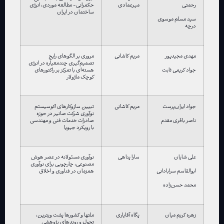
رحمتی
میرعمادی
حکمرانی- مطالعه موردی: انرژی
ساختمان در ایران
سید مسلم موسوی
درچه
مهدی مجیدپور
مریم کاشانی
مروری بر الگوهای رایج
تصمیم‌گیری چندمعیاره در انرژی
هسته‌ای با تمرکز بر راکتورهای
جواد کریمی ثابت
کوچک ماژولار
جواد ایران‌پرست
مریم کاشانی
تبیین سازوکارهای اکوسیستم
نوآوری شرکت صانیر در حوزه
صادرات خدمات فنی و مهندسی
ناصر باقری مقدم
با رویکرد جیویا
علی شایان
سارا پناهی
نوآوری مسئولانه در عصر هوش
مصنوعی: چارچوبی برای نوآوری
همزمان در فناوری و اخلاق
ابوالقاسم سرابادانی
محمد حسن‌زاده
زهره کریم میان
پگاه آقایاری
ملتها و کشورها پشت ویترین:
تحول و روندهای پژوهشی