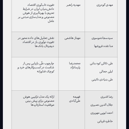
مهدی گودرزی
مهدیه راهبر
تقویت تاب‌آوری اقتصاد
دانش‌بنیان ایران در شرایط
تحریم با بهره‌گیری از هوش
مصنوعی و مدل‌سازی مبتنی بر
عامل
سیدسجادموسوی
مهناز هاشمی
نقش تحلیل‌های داده محور در
تقویت نوآوری باز در اقتصاد
دیجیتال بانک‌ها
منا نقده فروشها
علی ذکائی کوه بنانی
محمدرضا
چارچوب علّی بازیابی پس از
پارسانژاد
شکست در کسب‌وکارهای خرد و
کوچک فناورانه
لیلی جمالی
علی بنیادی نائینی
رضا قنبری
فهیمه
ارائه یک مدل ترکیبی هوش
علی‌آبادی
مصنوعی برای پیش بینی
موفقیت استارتاپ‌ها
جلال الدین نصیری
احمد ابویی مهریزی
خاطره قربانی