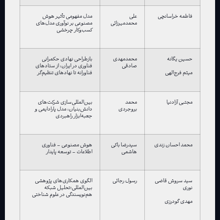
فاطمه خراسانچی
علی
مدل مفهومی تأثیر هوش
محمدمیرزائی
مصنوعی بر نوآوری مدل‌های
کسب‌وکار چرخشی
حسین یگانه
محمدمهدی
بازطراحی نهادی حکمرانی
صادقی
فناوری در ایران: از ستادهای
فناورانه تا نهادهای تنظیم‌گر
میثم فرج‌الهی
مجتبی آزادنیا
محمد
بین‌المللی‌سازی شرکت‌های
بروجردی
دانش‌بنیان: مدل پارادایمی و
جعبه‌ابزار راهبردی
محمد احسان زندی
سیدرضا باکی
هوش مصنوعی – فناوری
هاشمی
اطلاعات – توسعه پایدار
سید سروش قاضی
رسول رجائی
الگوی همکاری‌های پژوهشی
نوری
بین‌المللی؛تحلیل شبکه
هم‌نویسندگی در علوم شناختی
مهدی گودرزی