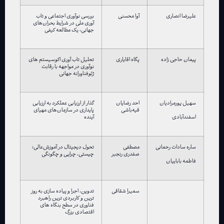
علیرضا انصاری
آوا محسنی
بررسی نوآوری اجتماعی و تاب
آوری ملی در شرایط بحران‌های
جهانی: یک مطالعه کیفی
پیمان حاجی زاده
پگاه اقایاری
تحلیل تاب آوری اکوسیستم های
نوآوری در مواجهه با رقابت
ژئوفناورانه جهانی
سهیل پورمرادیان
احد رضایان
گذار از ارزیابی عملکرد به ارزیابی
قیه‌باشی
پایداری در سازمان‌های مهیای
آینده
اسفندآبادی
ساره سادات رحمانی
مصطفی
تحول دیجیتال در آموزش‌عالی؛
صفدری رنجبر
چیستی، چرایی و چگونگی
فاطمه باباییان
سمیرا شقاقی
تدوین، اجرا و پیاده سازی به روز
ترین و کاربردی ترین راهبرد
فناوری در سطح بنگاه های
اقتصادی بزرگ