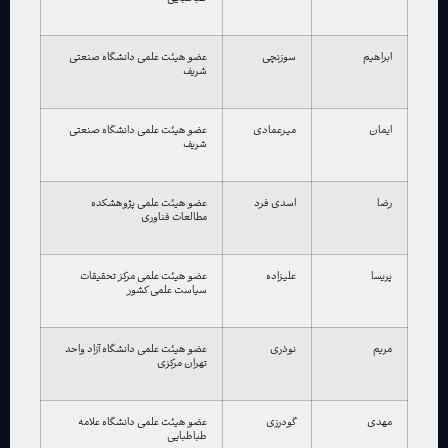
ابراهیم
سوزنچی
عضو هیئت علمی دانشگاه صنعتی
شریف
ایمان
میرعمادی
عضو هیئت علمی دانشگاه صنعتی
شریف
رضا
اسدی فرد
عضو هیئت علمی پژوهشکده
مطالعات فناوری
پریسا
علیزاده
عضو هیئت علمی مرکز تحقیقات
سیاست علمی کشور
مریم
نوذری
عضو هیئت علمی دانشگاه آزاد واحد
تهران مرکزی
مهدی
گودرزی
عضو هیئت علمی دانشگاه علامه
طباطبایی