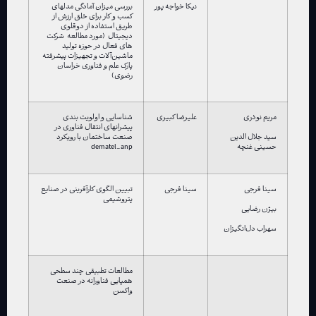
نیکا خواجه پور
بررسی میزان آمادگی مدلهای
کسب و کار برای خلق ارزش از
طریق استفاده از دوقلوی
دیجیتال (مورد مطالعه شرکت
های فعال در حوزه تولید
ماشین‌آلات و تجهیزات پیشرفته
پارک علم و فناوری خراسان
رضوی)
مریم نوذری
علیرضا کبیری
شناسایی و اولویت بندی
پیشرانهای انتقال فناوری در
صنعت ساختمان با رویکرد
سید جلال الدین
dematel_anp
حسینی غنچه
سینا فرجی
سینا فرجی
تبیین الگوی کارآفرینی در صنایع
پتروشیمی
بیژن رضایی
سهراب دل‌انگیزان
مطالعات تطبیقی چند سطحی
همپایی فناورانه در صنعت
واکسن