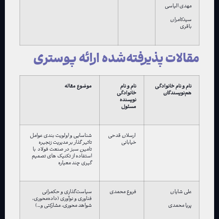
مهدی الیاسی
سیدکامران
باقری
مقالات پذیرفته‌شده ارائه پوستری
نام و نام خانوادگی
نام و نام
موضوع مقاله
هم‌نویسندگان
خانوادگی
نویسنده
مسئول
ارسلان قدحی
شناسایی و اولویت بندی عوامل
خیابانی
تاثیر گذار بر مدیریت زنجیره
تامین سبز در صنعت فولاد با
استفاده از تکنیک های تصمیم
گیری چند معیاره
علی شایان
فروغ محمدی
سیاست‌گذاری و حکمرانی
فناوری و نوآوری (داده‌محوری،
شواهد محوری، مشارکتی و…)
پریا محمدی