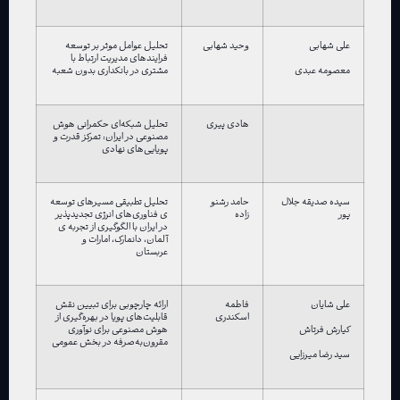
علی شهابی
وحید شهابی
تحلیل عوامل موثر بر توسعه
فرایندهای مدیریت ارتباط با
مشتری در بانکداری بدون شعبه
معصومه عبدی
هادی پیری
تحلیل شبکه‌ای حکمرانی هوش
مصنوعی در ایران: تمرکز قدرت و
پویایی‌های نهادی
سیده صدیقه جلال
حامد رشنو
تحلیل تطبیقی مسیرهای توسعه
پور
زاده
ی فناوری‌های انرژی تجدیدپذیر
در ایران با الگوگیری از تجربه ی
آلمان، دانمارک، امارات و
عربستان
علی شایان
فاطمه
ارائه چارچوبی برای تبیین نقش
اسکندری
قابلیت‌های پویا در بهره‌گیری از
هوش مصنوعی برای نوآوری
کیارش فرتاش
مقرون‌به‌صرفه در بخش عمومی
سید رضا میرزایی