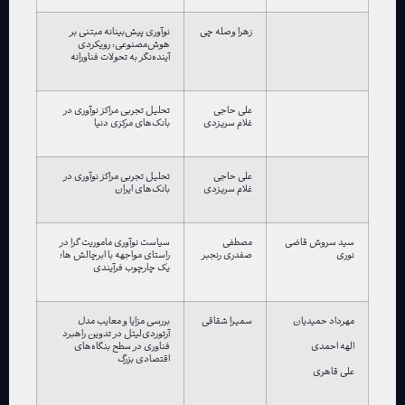
زهرا وصله چی
نوآوری پیش‌بینانه مبتنی بر
هوش‌مصنوعی: رویکردی
آینده‌نگر به تحولات فناورانه
علی حاجی
تحلیل تجربی مراکز نوآوری در
غلام سریزدی
بانک‌های مرکزی دنیا
علی حاجی
تحلیل تجربی مراکز نوآوری در
غلام سریزدی
بانک‌های ایران
سید سروش قاضی
مصطفی
سیاست نوآوری ماموریت گرا در
نوری
صفدری رنجبر
راستای مواجهه با ابرچالش ها؛
یک چارچوب فرآیندی
مهرداد حمیدیان
سمیرا شقاقی
بررسی مزایا و معایب مدل
آرتوردی‌لیتل در تدوین راهبرد
فناوری در سطح بنگاه‌های
الهه احمدی
اقتصادی بزرگ
علی قاهری