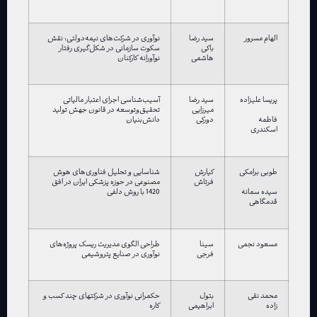
الهام مسرور
سید رضا
نوآوری در شرکت‌های نیمه‌دولتی: نقش
باکی
سکوت سازمانی در شکل‌گیری رفتار
هاشمی
نوآورانه کارکنان
پریسا علیزاده
سید رضا
آسیب‌شناسی اجرای اعتبار مالیاتی
میرزایی
تحقیق‌و‌توسعه در قانون جهش تولید
دورکی
دانش‌بنیان
فاطمه
اسکندری
طوبی برامکی
کیارش
شناسایی و تحلیل فناوری‌های هوش
فرتاش
مصنوعی در حوزه پزشکی ایران در افق
1420 با روش دلفی
سیده سمانه
قدمگاهی
مسعود نجمی
سینا
طراحی الگوی مدیریت ریسک پروژه‌های
فرجی
نوآوری در صنایع پتروشیمی
محمد نقی
بتول
حکمرانی نوآوری در شرکتهای چند کسب و
زاده
ابراهیمی
کاره