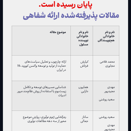
پایان رسیده است.
مقالات پذیرفته‌شده ارائه شفاهی
نام و نام
نام و نام
موضوع مقاله
خانوادگی
خانوادگی
هم‌نویسندگان
نویسنده
مسئول
محمد فلاحی
کیارش
ارائه چارچوب و تحلیل سیاست‌های
مجاوری
فرتاش
حمایت از تولید و توسعه واکسن کووید-19
در ایران
مهدی
همایون
شناسایی مسیرهای توسعه و تکامل
مجیدپور
دارابی
زیست‌بوم با استفاده از روش نظام‌مند مرور
ادبیات
سعید روشنی
سعید روشنی
ساناز
رمزگشایی ژنوم نوآوری: روایتی موضوع
جمالی
محور از سه دهه مطالعات نوآوری
مهدی
مجیدپور