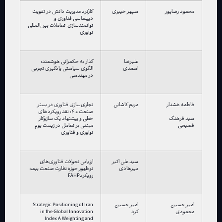
محمود رضاپور
سپهر خیبری
کارکرد مدیریت دانش در تقویت
دیپلماسی فناوری و
توانمندسازی تعاملات بین‌المللی
نوآوری
علیرضا
گذار به حکمرانی هوشمند:
اسعدی
الگوی سیاستی یادگیری تجربی
در مهندسی
فاطمه هشدار
مریم کاشانی
تجاری‌سازی فناوری در بستر
صنعت ۴.۰: نقد رویکردهای
خطی و پیشنهاد یک سازوکار
سید فرهنگ
مبتنی بر تعامل در زیست بوم
فصیحی
نوآوری و فناوری
سید علی اکبر
ارزیابی تحولات فناوری‌های
میرهادی
نوظهور حوزه نظارت صنعت بیمه
رویکردFAHP
امیر حسین
امیر حسین
Strategic Positioning of Iran
محمودی
کرد
in the Global Innovation
Index A Weighting and