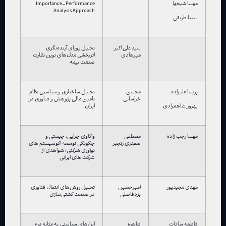
Importance–Performance
مهسا شیخها
Analysis Approach
سینا طریقی
سید علی اکبر
تحلیل پویای آینده‌نگری
میرهادی
اثربخشی مدل‌های نوین نظارت
صنعت بیمه
پریسا علیزاده
محسن
تحلیل ساختاری و سیاستی نظام
خراسانی
تأمین مالی پژوهش و فناوری در
ایران
بهروز شاهمرادی
مهسا رجب زاده
مصطفی
واکاوی چرایی، چیستی و
صفدری رنجبر
چگونگی توسعه اکوسیستم های
نوآوری شرکتی؛ شواهدی از
شرکت های ایرانی
مهدی مجیدپور
امیرحسین
تحلیل روش‌های انتقال فناوری
یزدفاضلی
در صنعت کشتی‌سازی
فاطمه سادات
طاهره
ابزارهای سیاستی به مثابه نوع