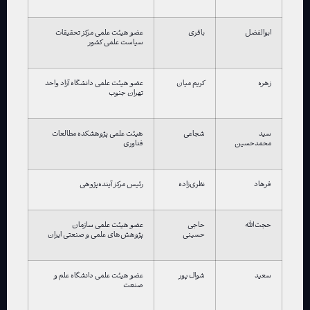
ابوالفضل
باقری
عضو هیئت علمی مرکز تحقیقات
سیاست علمی کشور
زهره
کریم میان
عضو هیئت علمی دانشگاه آزاد واحد
تهران جنوب
سید
شجاعی
هیئت علمی پژوهشکده مطالعات
محمدحسین
فناوری
فرهاد
نظری‌زاده
رئیس مرکز آینده‌پژوهی
حجت‌الله
حاجی
عضو هیئت علمی سازمان
حسینی
پژوهش‌های علمی و صنعتی ایران
سعید
شوال پور
عضو هیئت علمی دانشگاه علم و
صنعت