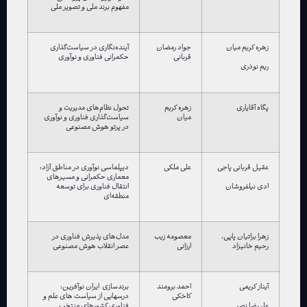
مفهوم برند ملی و تصویر ملی
زهره کریم میان
جواد رمضان
آینده‌نگاری در سیاست‌گذاری
قربانی
حکمرانی فناوری و نوآوری
ریم نوذری
پگاه آقایاری
زهره کریم
تحول نظام‌های مدیریت و
میان
سیاست‌گذاری فناوری و نوآوری
در پرتو هوش مصنوعی
عقیل قربانی پاجی
علی ملکی
دیپلماسی نوآوری در مناطق آزاد:
معماری حکمرانی و مسیرهای
انتقال فناوری برای توسعه
ادی نیلفروشان
منطقه‌ای
زهرا براتیان پاپی،
معصومه زیب
مدل‌های پذیرش فناوری در
رحیم خانیزاد
ارزانی
عصر انقلاب هوش مصنوعی
آیناز کریمی
احمد برومند
برندسازی ایران نوآفرین:
کاخکی
درسهایی از سیاست های علم و
فناوری کشورهای منتخب
علیرضا نصر