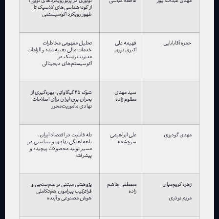
مهدی عبدالله پور
عاطفه عباسی
نوآوری در پرتو رویکردهای نوین:
از گونه‌شناسی‌های کلاسیک تا
ظهور رویکرد اکوسیستمی
حمزه آقابابایی
فهیمه علی
تحلیل مفهومی مخاطرات
اکبری نوری
خدمات مالی تعبیه‌شده و الزامات
مدیریت ریسک در
اکوسیستم‌های دیجیتالی
سید مهدی
شوک ۲۵ گیگاواتی: بهره‌گیری از
مظلوم زاده
بحران برق ایران برای اصلاحات
نهادی مأموریت‌محور
مهدی گودرزی
علی ابراهیمی
تله قابلیت در اقتصاد ایران:
سرچشمه
ناهماهنگی نهادی و سیاستی در
مسیر تولید محصولات پیچیده و
پیشرفته
زهره کریم‌میان
مصطفی هاشم
پژوهشی مبتنی بر علم‌سنجی و
زاده
فراترکیب پیرامون هم‌تکاملی
هوش مصنوعی و آینده
مریم نوذری