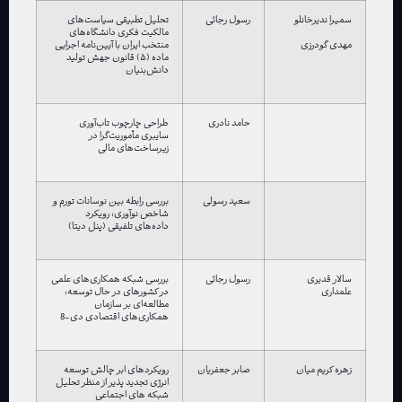
سمیرا ندیرخانلو
رسول رجائی
تحلیل تطبیقی سیاست‌های
مالکیت فکری دانشگاه‌های
منتخب ایران با آیین‌نامه اجرایی
مهدی گودرزی
ماده (۵) قانون جهش تولید
دانش‌بنیان
حامد نادری
طراحی چارچوب تاب‌آوری
سایبری مأموریت‌گرا در
زیرساخت‌های مالی
سعید رسولی
بررسی رابطه بین نوسانات تورم و
شاخص نوآوری: رویکرد
داده‌های تلفیقی (پنل دیتا)
سالار قدیری
رسول رجائی
بررسی شبکه همکاری‌های علمی
علمداری
در کشورهای در حال توسعه:
مطالعه‌ای بر سازمان
همکاری‌های اقتصادی دی-8
زهره کریم میان
صابر جعفریان
رویکردهای ابر چالش توسعه
انرژی تجدید پذیر از منظر تحلیل
شبکه های اجتماعی